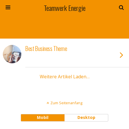
Teamwerk Energie
Best Business Theme
Weitere Artikel Laden…
Zum Seitenanfang
Mobil
Desktop